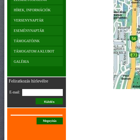
HÍREK, INFORMÁCIÓK
VERSENYNAPTÁR
ESEMÉNYNAPTÁR
TÁMOGATÓINK
TÁMOGATOM A KLUBOT
GALÉRIA
Feliratkozás hírlevélre
E-mail:
Megnyitás